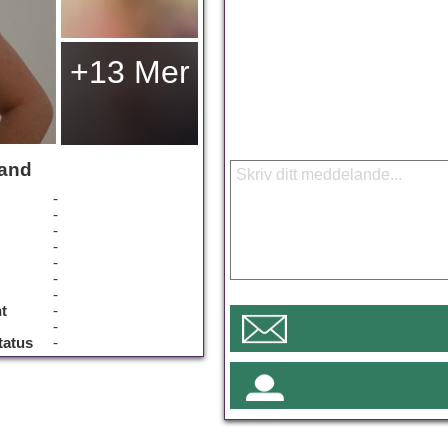
+13 Mer
land
-
-
-
-
-
-
-
t
-
-
tatus
-