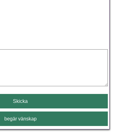
Skicka
begär vänskap