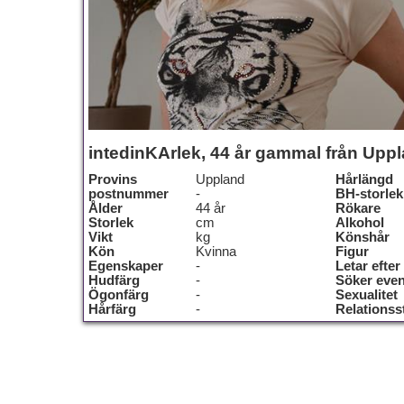
intedinKArlek, 44 år gammal från Upp
Provins
Uppland
Hårlängd
postnummer
-
BH-storlek
Ålder
44 år
Rökare
Storlek
cm
Alkohol
Vikt
kg
Könshår
Kön
Kvinna
Figur
Egenskaper
-
Letar efter
Hudfärg
-
Söker even
Ögonfärg
-
Sexualitet
Hårfärg
-
Relationss